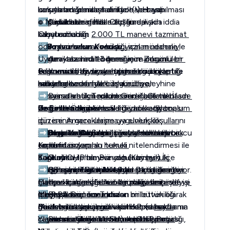
umutlarım yeniden diriliyor(!) Haydi 
karşıya bırakılması halinde haber yapılması 
bulunmadığı anlaşılan ifade ve basın 
başlayalım:
imkansız hale gelir.
özgürlüklerinin ihlal edildiğine ilişkin iddia 
➡
๏
Müdahalenin İhlal Oluşturup 
Davacı tarafından açılan davada 
kabul edilebilir.
başvurucunun 
Oluşturmadığı
2.000 TL manevi tazminat 
✓
➡
ödemesine karar verildiği için müdahale 
Başvurunun Konusu: 
Anılan haber ve köşe yazıları nedeniyle 
manevi tazminat ödemeye mahkum 
var
➡
Uygun kabul edilebilmesi için: 
Anayasa md. 13 gereğince öngörülen 
dır.
Zorunlu bir 
Başvurucu, bir siyasetçi hakkında yaptığı 
edilmesinin ifade ve basın özgürlükleri ile 
toplumsal ihtiyacı karşılaması
 ve 
orantılı 
ve somut başvuruya uygun düşen, 
haberler nedeniyle başvurucu aleyhine 
adil yargılanma hakkı ihlal ediliyor.
kanunlar tarafından öngörülme,
müdahale.
tazminata hükmedilmesinin ifade ve basın 
Anayasa’nın ilgili maddesinde 
➡
Demokratik Toplum Gereği Olarak İfade 
belirtilen 
özgürlüklerini ihlal edildiği iddia ediyor. 
Değerlendirme:
nedenlere dayanma ve demokratik toplum 
Zorunlu bir toplumsal ihtiyacı karşılaması 
ve Basın Özgürlükleri:
düzeninin gereklerine uygunluk koşulları
için ise: Amaca ulaşmaya 
elverişlilik,
nı 
✓ Olay Ve Olgular:
★
sağlayıp sağlanmadığının belirlenmesi.
başvurulacak 
İfade ve basın özgürlüğü 
➡
Anayasa Mahkemesi, olayların başvurucu 
Başkalarının Şöhret veya Haklarının 
en son çare
demokratik bir 
 ve alınabilecek 
tarafından yapılan hukuki nitelendirmesi ile 
en hafif önlem.
toplumun zorunlu temeli.
Korunması:
➡
bağlı olmayıp olay ve olguların 
Kanunilik
Toplumun ilerlemesi ve her bireyin 
Olay CHP’nin Bünyan (Kayseri) İlçe 
hukuki 
Kongresinde gerçekleşiyor.
tavsifini kendisi takdir eder.
6098 sayılı TBK md. 49 bu ölçütü sağlıyor.
gelişmesi için gerekli temel şartlardan biri.
Bireyin şeref ve itibarı, 
➡
Çatışan Haklar Arasında Dengeleme:
kişisel kimliğinin ve 
➡
Herkes için geçerli ve 
manevi bütünlüğünün bir parçası
Çatışan haklar: İfade özgürlüğü ile şeref ve 
İlçe kongresine katılan, olay tarihinde 
demokrasinin işleyişi 
nı 
CHP 25. Dönem Trabzon milletvekilliği 
➡
Meşru Amaç
için yaşamsal önem
oluşturur.
itibar hakkının korunması.
Başvurucunun iddiaları bir bütün olarak 
de.
görevini üstlenen davacı H.P. (davacı ama 
ifade ve basın özgürlükleri kapsamında 
Müdahale başkalarının şöhret ve haklarının 
Devlet, bireyin şeref ve itibarına 
Bu dengeleme için:
keyfi 
başvurucu değil dikkat!) ve CHP Bolu 
incelenmelidir.
korunması yönelik önlemlerin bir parçası.
➡
olarak müdahale etmemek ve üçüncü 
Yayında kamu yararı bulunup bulunmadığı,
Basının Ödev Ve Sorumlulukları: