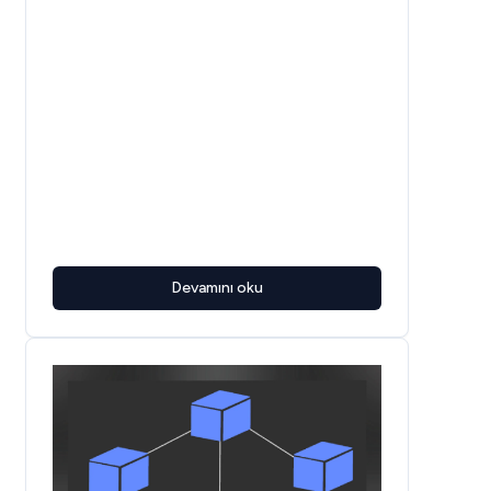
ise bir gösterici ve bir gösterilenin 
olmasıdır. İşte bu noktada Moneyball bir 
gösterici ve gösterilen ise 
endüstriyelleşen spor dalları oluyor. Bu 
eser özelinde eleştirilebilecek nadir 
noktalardan birisi yenilikçi birçok fikre açık 
bir hikayeyi dile getirdiği için daha yenilikçi 
bir açılış yapabilirdi birçok spor dramasında 
olduğu gibi  sorunlu bir gidişat ardından 
problemli bir özel hayat ve aile sorunlarıyla 
açılışı yapıyoruz. Bir nevi bu eleştiriyi 
Devamını oku
yaparken diğer yandan hikayenin gerçek bir 
hikayeye dayanması ve insanları en çok 
olgunlaştıran, onlara tecrübe katan hatta 
insanları birbirlerine yakınlaştıran duyguların 
bu tarz sorunlar olması ve seyirciyle direkt 
olarak bu duygular üstünden temas 
kurmasını da es geçmememiz gerekiyor. 