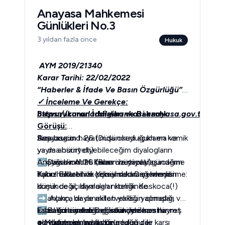
Anayasa Mahkemesi
Günlükleri No.3
3 yıldan fazla önce
Hukuk
AYM 2019/21340
Karar Tarihi: 22/02/2022 
“Haberler & İfade Ve Basın Özgürlüğü”  
✓
İnceleme Ve Gerekçe:
https://kararlarbilgibankasi.anayasa.gov.tr/BB/
Başvurucunun İddiaları ve Bakanlık 
Görüşü:
Size bugün hayatımda okuduğum en komik 
Başvurucu:
Anayasa md. 26 (Düşünceyi açıklama ve 
ya da absürt diyebileceğim diyalogların 
yayma hürriyeti)
geçtiği bir AYM Kararı özeti paylaşacağım. 
➡
Anayasa md. 28 (Basın hürriyeti)
Dava konusu haber ve yazılar gündeme 
Yalnız dikkatinizi çekeyim kararın kendisi 
ilişkin hakaret ve kişisel saldırı içermeyen 
Kabul Edilebilirlik Yönünden Değerlendirme:
komik değil, diyaloglar komik. Koskoca(!) 
düşünce açıklamaları niteliğinde.
insanların, bir de milletvekilliği yapmışlar, 
➡ 
Açıkça dayanaktan yoksun olmadığı ve 
kurduğu cümleleri gördükçe önce hayret 
➡
kabul edilemezliğine karar verilmesini 
Esas Yönünden Değerlendirme:
Basının yalnızca bütünüyle kanıtlanmış 
ediyorum sonra da geleceğe dair 
olayları yayımlama zorunluluğu ile karşı 
gerektirecek başka bir neden de 
๏
Müdahalenin Varlığı